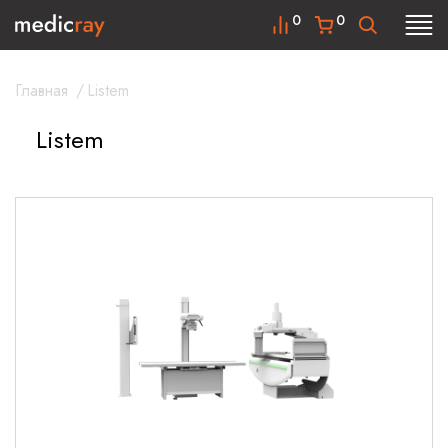
0
0
Главная
/
Listem
Listem