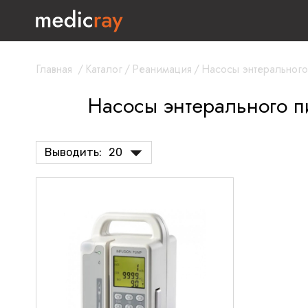
Главная
/
Каталог
/
Реанимация
/
Насосы энтерального
Насосы энтерального 
Выводить:
20