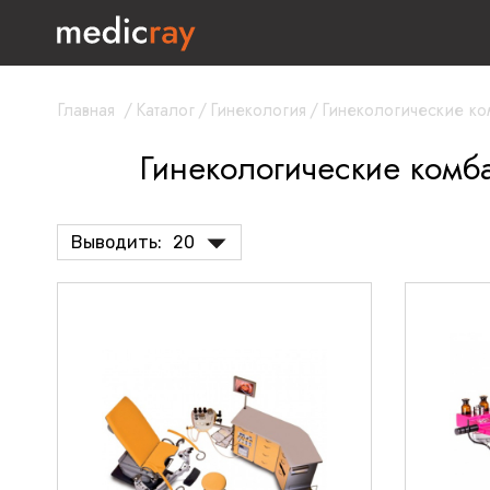
Главная
/
Каталог
/
Гинекология
/
Гинекологические к
Гинекологические ком
Выводить:
20