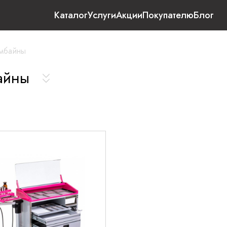
Каталог
Услуги
Акции
Покупателю
Блог
омбайны
байны