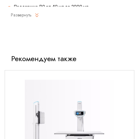
Поддержка ДО от 40 мл до 2000 мл
Развернуть
Поддержка до 12 режимов вентиляции (в том числе
режимы: NIV, SIMV, DuoLevel и CPAP)
Автоматическая компенсация утечек
Возможность использования 6 внешних разъемов для
применения разных вариантов сохранения данных
Рекомендуем также
Возможность совмещенной работы с мониторами
Beneview
Использование инновационной технологии
MindrayeGateway для ускорения процесса передачи
информации на центральную станцию мониторинга
Компрессор С3 (дополнительно для вентиляции без
использования централизованной системы подачи газа)
Возможность двойного контроля
Автономная работа (до 180 минут за счет встроенной
батареи)