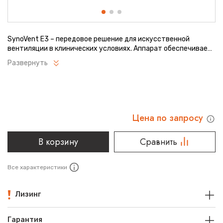
SynoVent E3 – передовое решение для искусственной
вентиляции в клинических условиях. Аппарат обеспечивает
широкий спектр измеряемых параметров и может абсолютно
Развернуть
безопасно использоваться для взрослых и детей. Mindray
SynoVent E3 оборудован встроенным компрессором с низким
уровнем шума.
Цена по запросу
В корзину
Сравнить
Все характеристики
Лизинг
Гарантия