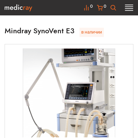
0
0
Mindray SynoVent Е3
в наличии